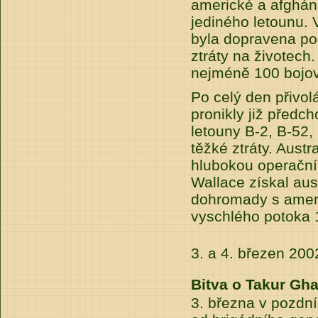
americké a afgháns
jediného letounu. 
byla dopravena po
ztráty na životech
nejméně 100 bojovn
Po celý den přivol
pronikly již předc
letouny B-2, B-52,
těžké ztráty. Austr
hlubokou operační 
Wallace získal aus
dohromady s amer
vyschlého potoka 
3. a 4. březen 200
Bitva o Takur Gha
3. března v pozdn