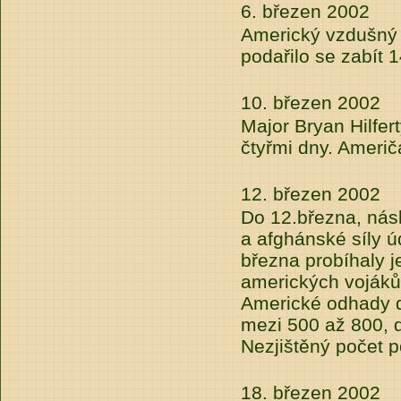
6. březen 2002
Americký vzdušný 
podařilo se zabít 1
10. březen 2002
Major Bryan Hilfer
čtyřmi dny. Američ
12. březen 2002
Do 12.března, nás
a afghánské síly úd
března probíhaly 
amerických vojáků 
Americké odhady da
mezi 500 až 800, d
Nezjištěný počet p
18. březen 2002