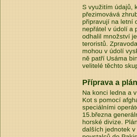
S využitím údajů, 
přezimovává zhrub
připravují na letní
nepřátel v údolí a
odhalil množství j
teroristů. Zpravod
mohou v údolí vysk
ně patří Usáma bi
velitelé těchto sku
Příprava a plá
Na konci ledna a v
Kot s pomocí afgh
speciálními operáto
15.března generálm
horské divize. Plá
dalších jednotek 
povstalců do Pakis