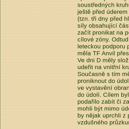
soustředných kruh
ještě před úderem
(tzn. tři dny před
síly obsahující čá
začít pronikat na 
cílové zóny. Odtud
leteckou podporu 
měla TF Anvil pře
Ve dni D měly slož
udeřit na vnitřní 
Současně s tím mě
proniknout do údol
ve vystavění obra
do údolí. Cílem by
podařilo zabít či z
mohli být mimo údo
by nějak uprchli z
vzdušného průzku