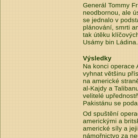
Generál Tommy Fra
neodbornou, ale ú
se jednalo v pods
plánování, smrti a
tak útěku klíčovýc
Usámy bin Ládina.
Výsledky
Na konci operace 
vyhnat většinu přís
na americké straně
al-Kajdy a Taliban
velitelé upřednostň
Pakistánu se poda
Od spuštění opera
americkými a brits
americké síly a jej
námořnictvo za ne