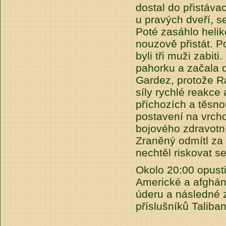
dostal do přistáva
u pravých dveří, se
Poté zasáhlo heliko
nouzově přistát. Po
byli tři muži zabit
pahorku a začala d
Gardez, protože Ra
síly rychlé reakc
příchozích a těsno
postavení na vrcho
bojového zdravot
Zraněný odmítl za
nechtěl riskovat se
Okolo 20:00 opusti
Americké a afghán
úderu a následné 
příslušníků Taliban