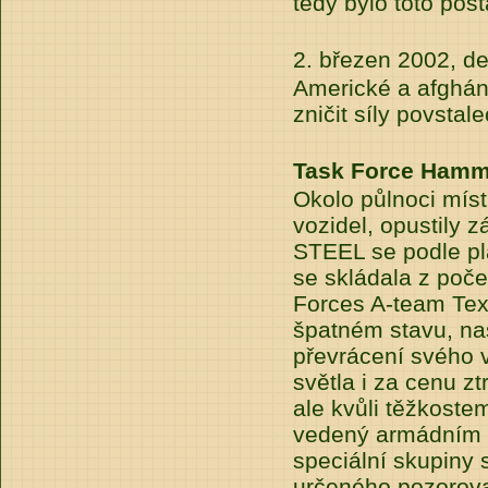
tedy bylo toto post
2. březen 2002, d
Americké a afgháns
zničit síly povsta
Task Force Hamm
Okolo půlnoci mís
vozidel, opustily 
STEEL se podle p
se skládala z poč
Forces A-team Tex
špatném stavu, nast
převrácení svého v
světla i za cenu 
ale kvůli těžkost
vedený armádním d
speciální skupiny 
určeného pozorova