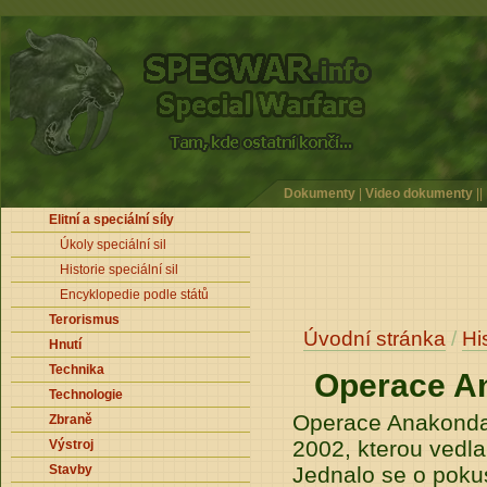
Dokumenty
|
Video dokumenty
||
Elitní a speciální síly
Úkoly speciální sil
Historie speciální sil
Encyklopedie podle států
Terorismus
Úvodní stránka
/
Hi
Hnutí
Technika
Operace A
Technologie
Operace Anakonda
Zbraně
2002, kterou vedl
Výstroj
Stavby
Jednalo se o pokus 