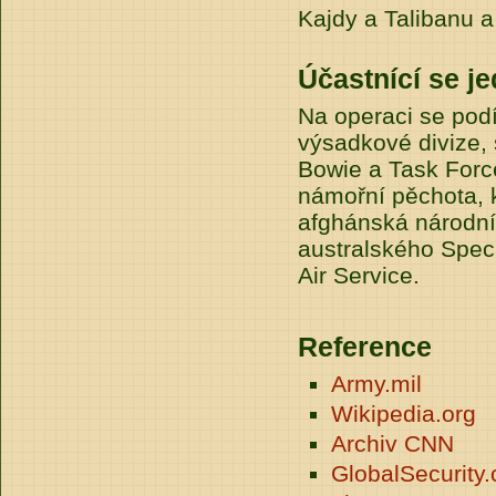
Kajdy a Talibanu a
Účastnící se j
Na operaci se podí
výsadkové divize, 
Bowie a Task Force
námořní pěchota, k
afghánská národn
australského Spec
Air Service.
Reference
Army.mil
Wikipedia.org
Archiv CNN
GlobalSecurity