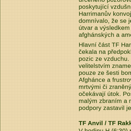
poskytující vzduš
Harrimanův konvoj
domnívalo, že se j
útvar a výsledkem 
afghánských a ame
Hlavní část TF Ha
čekala na předpok
pozic ze vzduchu
velitelstvím zname
pouze ze šesti bo
Afghánce a frustrov
mrtvými či zraněným
očekávají útok. P
malým zbraním a 
podpory zastavil j
TF Anvil / TF Ra
V hodinu H (6:30) 