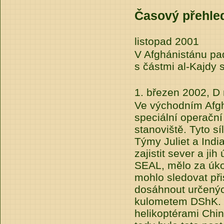
Časový přehle
listopad 2001
V Afghánistánu pad
s částmi al-Kajdy s
1. březen 2002, D
Ve východním Afg
speciální operační 
stanoviště. Tyto sí
Týmy Juliet a Ind
zajistit sever a ji
SEAL, mělo za úkol
mohlo sledovat př
dosáhnout určenýc
kulometem DShK. T
helikoptérami Chi