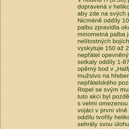
dopravená v heliko
aby zde na svých p
Nicméně oddíly 10
palbu zpravidla ok
minometná palba je 
nelítostných bojíc
vyskytuje 150 až 2
nepřátel opevněnýc
setkaly oddíly 1-87
opěrný bod v „Half
mužstvo na hřeben
nepřátelského pozo
Ropel se svým muž
tuto akci byl pozd
s velmi omezenou s
vojáci v první vl
oddílu tvořily hel
sehrály svou úlohu