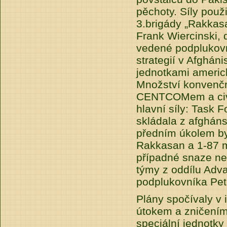
pěchoty. Síly použi
3.brigády „Rakkasa
Frank Wiercinski, 
vedené podplukov
strategií v Afghán
jednotkami americk
Množství konvenčn
CENTCOMem a civi
hlavní síly: Task
skládala z afgháns
předním úkolem byl
Rakkasan a 1-87 mě
případné snaze nep
týmy z oddílu Adv
podplukovníka Pete
Plány spočívaly v 
útokem a zničením 
speciální jednotky