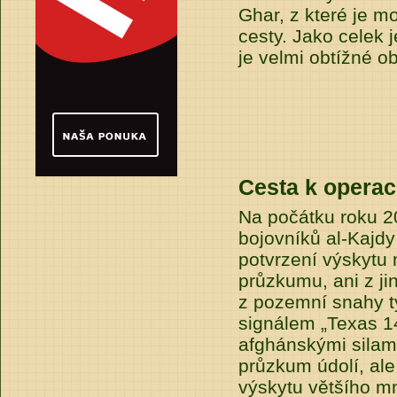
Ghar, z které je m
cesty. Jako celek
je velmi obtížné ob
Cesta k operac
Na počátku roku 2
bojovníků al-Kajdy
potvrzení výskytu 
průzkumu, ani z ji
z pozemní snahy t
signálem „Texas 14
afghánskými silam
průzkum údolí, ale
výskytu většího mn