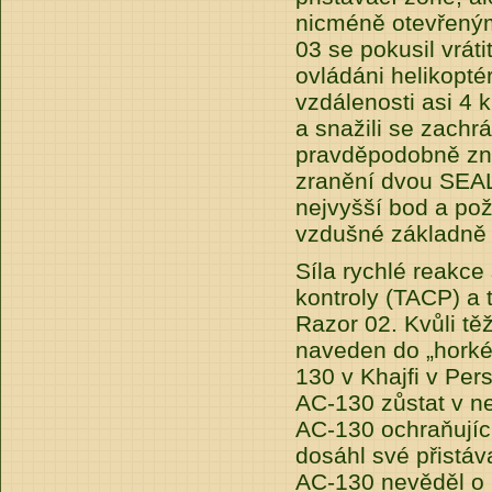
nicméně otevřeným
03 se pokusil vrát
ovládáni helikoptér
vzdálenosti asi 4 k
a snažili se zachr
pravděpodobně zna
zranění dvou SEAL
nejvyšší bod a po
vzdušné základně
Síla rychlé reakce
kontroly (TACP) a 
Razor 02. Kvůli tě
naveden do „horké“
130 v Khajfi v Per
AC-130 zůstat v n
AC-130 ochraňující
dosáhl své přistáv
AC-130 nevěděl o b