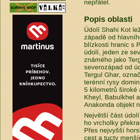
nepřátel.
Popis oblasti
Údolí Shahi Kot le
západě od hlavního
blízkosti hranic s 
údolí, jeden ze s
známého jako Tergu
severozápad od úd
Tergul Ghar, označ
terénní rysy domin
5 kilometrů široké
Kheyl, Babulkhel 
Anakonda objekt 
Největší část údol
ho vrcholky překra
Přes nejvyšší hor
cest a tucty menší