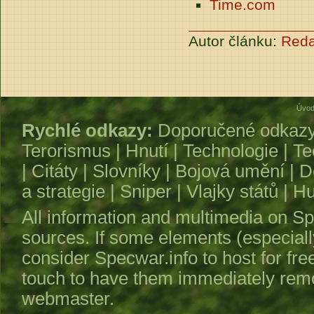
Time.com
Autor článku:
Reda
Úvod
Rychlé odkazy:
Doporučené odkaz
Terorismus
|
Hnutí
|
Technologie
|
Te
|
Citáty
|
Slovníky
|
Bojová umění
|
D
a strategie
|
Sniper
|
Vlajky států
|
Hu
All information and multimedia on
Sp
sources. If some elements (especiall
consider
Specwar.info
to host for fre
touch to have them immediately remo
webmaster.