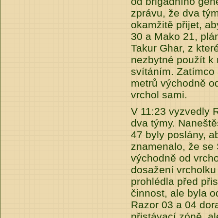
od brigádního gene
zprávu, že dva t
okamžitě přijet, a
30 a Mako 21, plá
Takur Ghar, z kter
nezbytné použít k 
svítáním. Zatímco
metrů východně od
vrchol sami.
V 11:23 vyzvedly 
dva týmy. Naneště
47 byly poslány, a
znamenalo, že se 
východně od vrcho
dosažení vrcholku 
prohlédla před př
činnost, ale byla o
Razor 03 a 04 dora
přistávací zóně, a