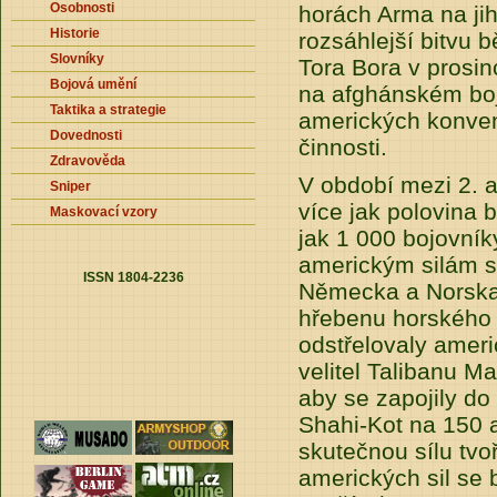
Osobnosti
horách Arma na ji
Historie
rozsáhlejší bitvu 
Slovníky
Tora Bora v prosi
Bojová umění
na afghánském boji
Taktika a strategie
amerických konvenč
Dovednosti
činnosti.
Zdravověda
V období mezi 2. a
Sniper
více jak polovina b
Maskovací vzory
jak 1 000 bojovník
americkým silám se
ISSN 1804-2236
Německa a Norska. 
hřebenu horského
odstřelovaly ameri
velitel Talibanu M
aby se zapojily do 
Shahi-Kot na 150 
skutečnou sílu tvo
amerických sil se