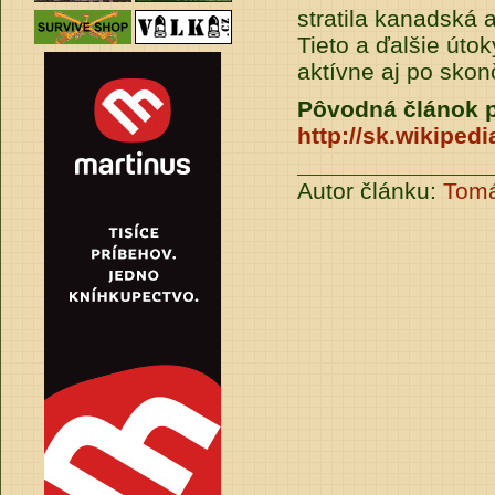
stratila kanadská
Tieto a ďalšie útok
aktívne aj po skon
Pôvodná článok p
http://sk.wikip
Autor článku:
Tom