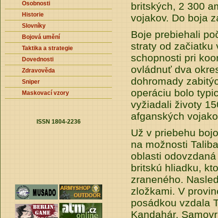
Osobnosti
britských, 2 300 
Historie
vojakov. Do boja za
Slovníky
Boje prebiehali po
Bojová umění
straty od začiatku
Taktika a strategie
schopnosti pri koo
Dovednosti
ovládnuť dva okre
Zdravověda
dohromady zabitýc
Sniper
operáciu bolo typic
Maskovací vzory
vyžiadali životy 1
afganských vojako
ISSN 1804-2236
Už v priebehu bojo
na možnosti Talib
oblasti odovzdaná
britskú hliadku, kt
zraneného. Nasled
zložkami. V provin
posádkou vzdala Ta
Kandahár. Samovraž