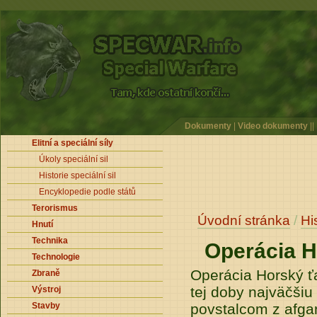
Dokumenty
|
Video dokumenty
||
Elitní a speciální síly
Úkoly speciální sil
Historie speciální sil
Encyklopedie podle států
Terorismus
Úvodní stránka
/
Hi
Hnutí
Technika
Operácia H
Technologie
Operácia Horský ť
Zbraně
tej doby najväčšiu
Výstroj
Stavby
povstalcom z afgan