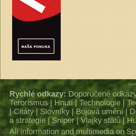
Úvod
Rychlé odkazy:
Doporučené odkaz
Terorismus
|
Hnutí
|
Technologie
|
Te
|
Citáty
|
Slovníky
|
Bojová umění
|
D
a strategie
|
Sniper
|
Vlajky států
|
Hu
All information and multimedia on
Sp